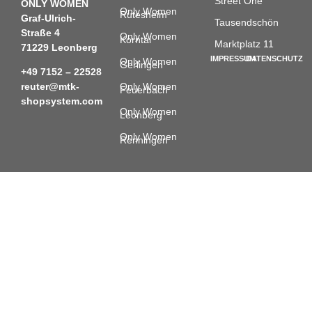
Street One
ONLY WOMEN
Only Women
Rutesheim
Graf-Ulrich-
Tausendschön
Straße 4
Only Women
Korntal
Marktplatz 11
71229 Leonberg
IMPRESSUM
DATENSCHUTZ
Only Women
Gerlingen
+49 7152 – 22528
Only Women
reuter@mtk-
Feuerbach
shopsystem.com
Only Women
Leonberg
Only Women
Renningen